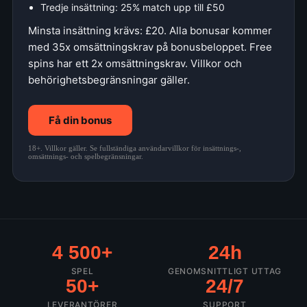
Tredje insättning: 25% match upp till £50
Minsta insättning krävs: £20. Alla bonusar kommer
med 35x omsättningskrav på bonusbeloppet. Free
spins har ett 2x omsättningskrav. Villkor och
behörighetsbegränsningar gäller.
Få din bonus
18+. Villkor gäller. Se fullständiga användarvillkor för insättnings-,
omsättnings- och spelbegränsningar.
4 500+
24h
SPEL
GENOMSNITTLIGT UTTAG
50+
24/7
LEVERANTÖRER
SUPPORT