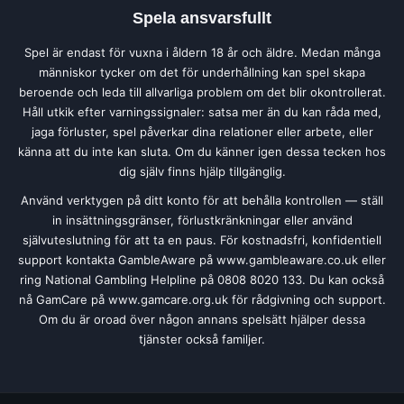
Spela ansvarsfullt
Spel är endast för vuxna i åldern 18 år och äldre. Medan många
människor tycker om det för underhållning kan spel skapa
beroende och leda till allvarliga problem om det blir okontrollerat.
Håll utkik efter varningssignaler: satsa mer än du kan råda med,
jaga förluster, spel påverkar dina relationer eller arbete, eller
känna att du inte kan sluta. Om du känner igen dessa tecken hos
dig själv finns hjälp tillgänglig.
Använd verktygen på ditt konto för att behålla kontrollen — ställ
in insättningsgränser, förlustkränkningar eller använd
självuteslutning för att ta en paus. För kostnadsfri, konfidentiell
support kontakta GambleAware på www.gambleaware.co.uk eller
ring National Gambling Helpline på 0808 8020 133. Du kan också
nå GamCare på www.gamcare.org.uk för rådgivning och support.
Om du är oroad över någon annans spelsätt hjälper dessa
tjänster också familjer.