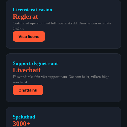
Licensierat casino
Reglerat
Certifierad operatör med fullt spelarskydd. Dina pengar och data
är säkra.
Visa licens
Support dygnet runt
Livechatt
Få svar direkt från vårt supportteam. När som helst, vilken fråga
som helst.
Chatta nu
Spelutbud
3000+