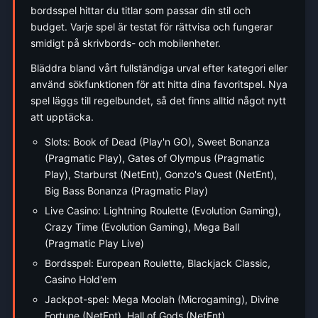
bordsspel hittar du titlar som passar din stil och
budget. Varje spel är testat för rättvisa och fungerar
smidigt på skrivbords- och mobilenheter.
Bläddra bland vårt fullständiga urval efter kategori eller
använd sökfunktionen för att hitta dina favoritspel. Nya
spel läggs till regelbundet, så det finns alltid något nytt
att upptäcka.
Slots: Book of Dead (Play'n GO), Sweet Bonanza
(Pragmatic Play), Gates of Olympus (Pragmatic
Play), Starburst (NetEnt), Gonzo's Quest (NetEnt),
Big Bass Bonanza (Pragmatic Play)
Live Casino: Lightning Roulette (Evolution Gaming),
Crazy Time (Evolution Gaming), Mega Ball
(Pragmatic Play Live)
Bordsspel: European Roulette, Blackjack Classic,
Casino Hold'em
Jackpot-spel: Mega Moolah (Microgaming), Divine
Fortune (NetEnt), Hall of Gods (NetEnt)