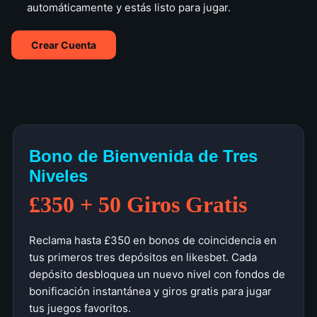
automáticamente y estás listo para jugar.
Crear Cuenta
Bono de Bienvenida de Tres
Niveles
£350 + 50 Giros Gratis
Reclama hasta £350 en bonos de coincidencia en
tus primeros tres depósitos en likesbet. Cada
depósito desbloquea un nuevo nivel con fondos de
bonificación instantánea y giros gratis para jugar
tus juegos favoritos.