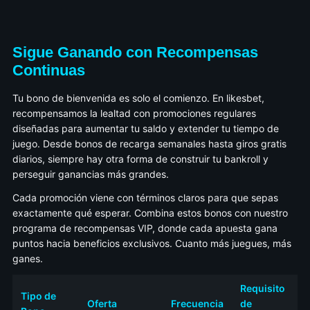
Sigue Ganando con Recompensas
Continuas
Tu bono de bienvenida es solo el comienzo. En likesbet,
recompensamos la lealtad con promociones regulares
diseñadas para aumentar tu saldo y extender tu tiempo de
juego. Desde bonos de recarga semanales hasta giros gratis
diarios, siempre hay otra forma de construir tu bankroll y
perseguir ganancias más grandes.
Cada promoción viene con términos claros para que sepas
exactamente qué esperar. Combina estos bonos con nuestro
programa de recompensas VIP, donde cada apuesta gana
puntos hacia beneficios exclusivos. Cuanto más juegues, más
ganes.
Requisito
Tipo de
Oferta
Frecuencia
de