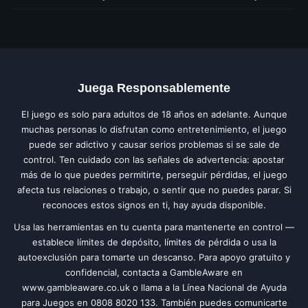
Juega Responsablemente
El juego es solo para adultos de 18 años en adelante. Aunque
muchas personas lo disfrutan como entretenimiento, el juego
puede ser adictivo y causar serios problemas si se sale de
control. Ten cuidado con las señales de advertencia: apostar
más de lo que puedes permitirte, perseguir pérdidas, el juego
afecta tus relaciones o trabajo, o sentir que no puedes parar. Si
reconoces estos signos en ti, hay ayuda disponible.
Usa las herramientas en tu cuenta para mantenerte en control —
establece límites de depósito, límites de pérdida o usa la
autoexclusión para tomarte un descanso. Para apoyo gratuito y
confidencial, contacta a GambleAware en
www.gambleaware.co.uk o llama a la Línea Nacional de Ayuda
para Juegos en 0808 8020 133. También puedes comunicarte