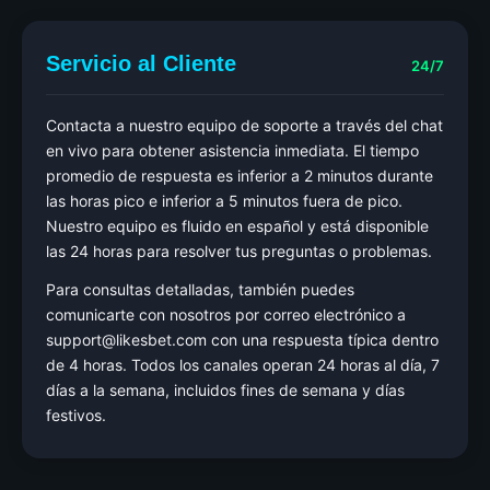
Servicio al Cliente
24/7
Contacta a nuestro equipo de soporte a través del chat
en vivo para obtener asistencia inmediata. El tiempo
promedio de respuesta es inferior a 2 minutos durante
las horas pico e inferior a 5 minutos fuera de pico.
Nuestro equipo es fluido en español y está disponible
las 24 horas para resolver tus preguntas o problemas.
Para consultas detalladas, también puedes
comunicarte con nosotros por correo electrónico a
support@likesbet.com
con una respuesta típica dentro
de 4 horas. Todos los canales operan 24 horas al día, 7
días a la semana, incluidos fines de semana y días
festivos.