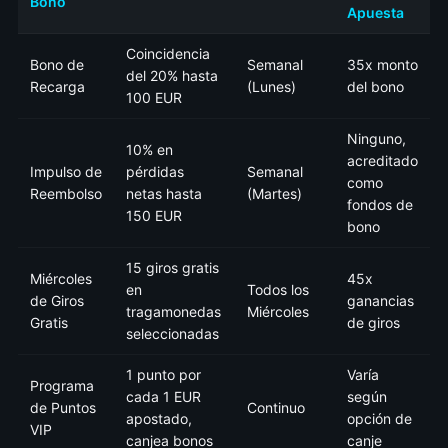
Bono
Apuesta
Coincidencia
Bono de
Semanal
35x monto
del 20% hasta
Recarga
(Lunes)
del bono
100 EUR
Ninguno,
10% en
acreditado
Impulso de
pérdidas
Semanal
como
Reembolso
netas hasta
(Martes)
fondos de
150 EUR
bono
15 giros gratis
Miércoles
45x
en
Todos los
de Giros
ganancias
tragamonedas
Miércoles
Gratis
de giros
seleccionadas
1 punto por
Varía
Programa
cada 1 EUR
según
de Puntos
Continuo
apostado,
opción de
VIP
canjea bonos
canje