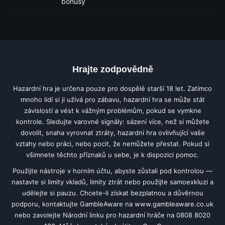
bonusy
Hrajte zodpovědně
Hazardní hra je určena pouze pro dospělé starší 18 let. Zatímco
mnoho lidí si ji užívá pro zábavu, hazardní hra se může stát
závislostí a vést k vážným problémům, pokud se vymkne
kontrole. Sledujte varovné signály: sázení více, než si můžete
dovolit, snaha vyrovnat ztráty, hazardní hra ovlivňující vaše
vztahy nebo práci, nebo pocit, že nemůžete přestat. Pokud si
všimnete těchto příznaků u sebe, je k dispozici pomoc.
Použijte nástroje v horním účtu, abyste zůstali pod kontrolou —
nastavte si limity vkladů, limity ztrát nebo použijte samoexkluzi a
udělejte si pauzu. Chcete-li získat bezplatnou a důvěrnou
podporu, kontaktujte GambleAware na www.gambleaware.co.uk
nebo zavolejte Národní linku pro hazardní hráče na 0808 8020