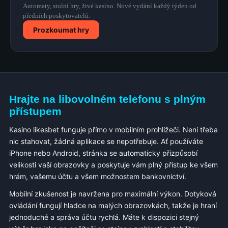
Automaty, stolní hry, živé kasino. Nové vydání každý týden od
předních poskytovatelů.
Prozkoumat hry
Hrajte na libovolném telefonu s plným
přístupem
Kasino likesbet funguje přímo v mobilním prohlížeči. Není třeba
nic stahovat, žádná aplikace se nepotřebuje. Ať používáte
iPhone nebo Android, stránka se automaticky přizpůsobí
velikosti vaší obrazovky a poskytuje vám plný přístup ke všem
hrám, vašemu účtu a všem možnostem bankovnictví.
Mobilní zkušenost je navržena pro maximální výkon. Dotyková
ovládání fungují hladce na malých obrazovkách, takže je hraní
jednoduché a správa účtu rychlá. Máte k dispozici stejný