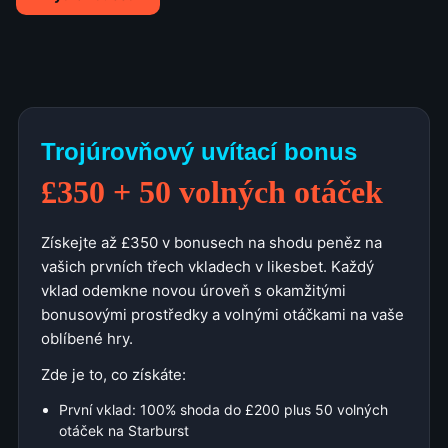
Trojúrovňový uvítací bonus
£350 + 50 volných otáček
Získejte až £350 v bonusech na shodu peněz na
vašich prvních třech vkladech v likesbet. Každý
vklad odemkne novou úroveň s okamžitými
bonusovými prostředky a volnými otáčkami na vaše
oblíbené hry.
Zde je to, co získáte:
První vklad: 100% shoda do £200 plus 50 volných
otáček na Starburst