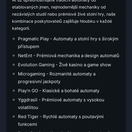
etablovaných jmen, nejmodernější mechaniky od
nezávislých studií nebo prémiové živé stolní hry, naše
kombinace poskytovatelů zajišťuje hloubku v každé
kategorii.
Pragmatic Play - Automaty a stolní hry s širokým
přístupem
NetEnt - Prémiová mechanika a design automatů
Evolution Gaming - Živé kasino a game show
Microgaming - Rozmanité automaty a
progresivní jackpoty
Play'n GO - Klasické a bohaté automaty
Yggdrasil - Prémiové automaty s vysokou
volatilitou
Red Tiger - Rychlé automaty s poutavými
funkcemi