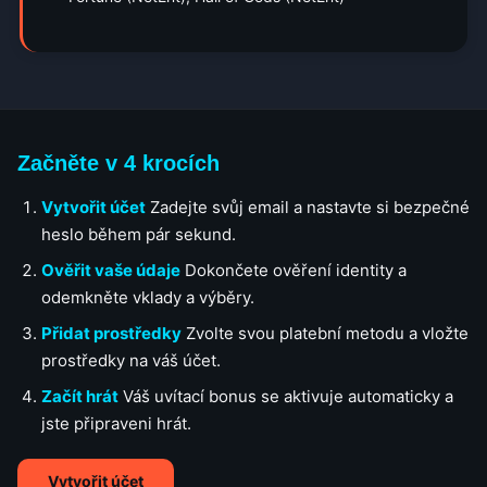
Začněte v 4 krocích
Vytvořit účet
Zadejte svůj email a nastavte si bezpečné
heslo během pár sekund.
Ověřit vaše údaje
Dokončete ověření identity a
odemkněte vklady a výběry.
Přidat prostředky
Zvolte svou platební metodu a vložte
prostředky na váš účet.
Začít hrát
Váš uvítací bonus se aktivuje automaticky a
jste připraveni hrát.
Vytvořit účet