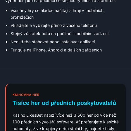
výběr her jako na počítači se stejnou rychlostí a stabilitou.
Všechny hry se hladce načítají a hrají v mobilních
prohlížečích
Vkládejte a vybírejte přímo z vašeho telefonu
Stejný zůstatek účtu na počítači i mobilním zařízení
Není třeba stahovat nebo instalovat aplikaci
Funguje na iPhone, Android a dalších zařízeních
KNIHOVNA HER
Tisíce her od předních poskytovatelů
Kasino LikesBet nabízí více než 3 500 her od více než
100 předních vývojářů software. Ať preferujete klasické
automaty, živé krupjery nebo stolní hry, najdete tituly,